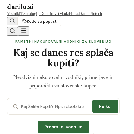
darilo
.
si
Vodniki
Tehnologija
Dom in vrt
Moda
Fitnes
Darila
Fintech
Kode za popust
PAMETNI NAKUPOVALNI VODNIKI ZA SLOVENIJO
Kaj se danes res splača
kupiti?
Neodvisni nakupovalni vodniki, primerjave in
priporočila za slovenske kupce.
Poišči
Prebrskaj vodnike