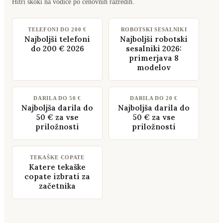
Hitri skoki na vodiče po cenovnih razredih.
TELEFONI DO 200 €
ROBOTSKI SESALNIKI
Najboljši telefoni
Najboljši robotski
do 200 € 2026
sesalniki 2026:
primerjava 8
modelov
DARILA DO 50 €
DARILA DO 20 €
Najboljša darila do
Najboljša darila do
50 € za vse
50 € za vse
priložnosti
priložnosti
TEKAŠKE COPATE
Katere tekaške
copate izbrati za
začetnika