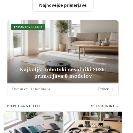
Najnovejše primerjave
IZPOSTAVLJENO
Najboljši robotski sesalniki 2026:
primerjava 8 modelov
Dom in vrt
·
12
min branja
Preberi →
POPULARNI HITI
VSI VODNIKI →