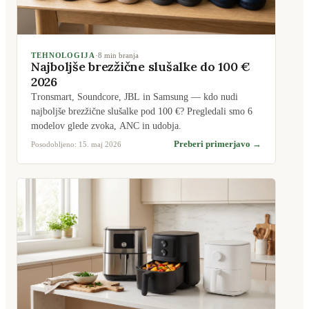
TEHNOLOGIJA
·
8
min branja
Najboljše brezžične slušalke do 100 €
2026
Tronsmart, Soundcore, JBL in Samsung — kdo nudi
najboljše brezžične slušalke pod 100 €? Pregledali smo 6
modelov glede zvoka, ANC in udobja.
Preberi primerjavo →
Posodobljeno:
15. maj 2026