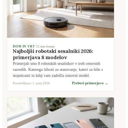
DOM IN VRT
·
12
min branja
Najboljši robotski sesalniki 2026:
primerjava 8 modelov
Primerjali smo 8 robotskih sesalnikov v treh cenovnih
razredih. Katerega izbrati za stanovanje, kateri za hišo s
stopnicami in kdaj vam zadošča osnovni model.
Preberi primerjavo →
Posodobljeno:
1. junij 2026