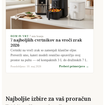
DOM IN VRT
·
7
min branja
7 najboljših cvrtnikov na vroči zrak
2026
Cvrtniki na vroči zrak so zamenjali klasične oljne.
Preverili smo, kateri modeli resnično opravičijo svoj
prostor na pultu — od kompaktnih 3 L do družinskih 7 L.
Preberi primerjavo →
Posodobljeno:
10. maj 2026
Najboljše izbire za vaš proračun