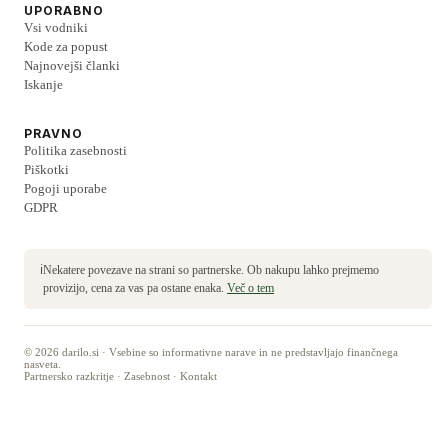
UPORABNO
Vsi vodniki
Kode za popust
Najnovejši članki
Iskanje
PRAVNO
Politika zasebnosti
Piškotki
Pogoji uporabe
GDPR
ℹ️
Nekatere povezave na strani so partnerske. Ob nakupu lahko prejmemo
provizijo, cena za vas pa ostane enaka.
Več o tem
©
2026
darilo.si · Vsebine so informativne narave in ne predstavljajo finančnega
nasveta.
Partnersko razkritje
·
Zasebnost
·
Kontakt